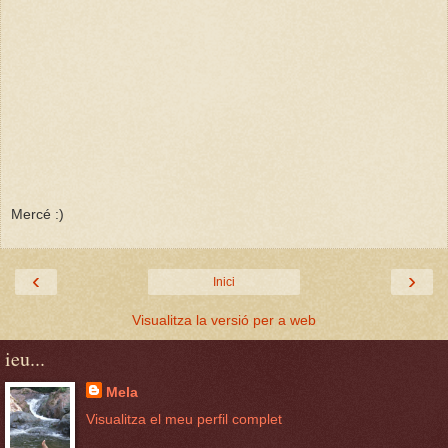
Mercé :)
‹
›
Inici
Visualitza la versió per a web
ieu...
Mela
Visualitza el meu perfil complet