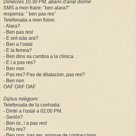
Dimècres 10.30 PM, abans d'anar dormir
SMS a mon fraire: "ben alara?"
responsa: " ben pas res"
Telefonada a mon fraire:
- Alara?
- Ben pas res!
- E ont siás ara?
- Ben a l'ostal
- E la femna?
- Ben dins sa cambra a la clinica.
- E i a pas res?
- Ben non
- Pas res? Pas de dilatacion, pas res?
- Ben non
OAF OAF OAF
Dijòus miègjorn:
Telefonada de la conhada:
- Dintri a l'ostal a 02.00 PM.
- Seriós?
- Ben òc, i a pas res!
- PAs res?
- Ben non, pas res. sonque de contraccions.