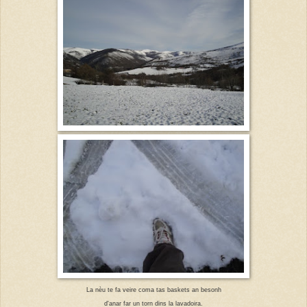
La nèu te fa veire coma tas baskets an besonh
d'anar far un torn dins la lavadoira.