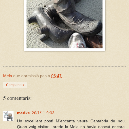
Mela
que dormissiá pas a
06:47
Comparteix
5 comentaris:
merike
26/1/11 9:03
Un excel.lent post! M'encanta veure Cantàbria de nou.
Quan vaig visitar Laredo la Mela no havia nascut encara.