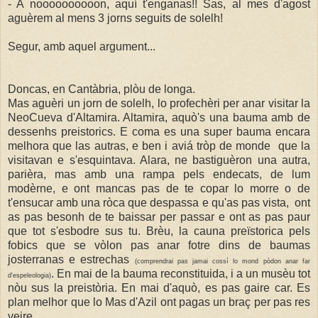
- A noooooooooon, aquí t'enganas!! Sas, al mes d'agost
aguèrem al mens 3 jorns seguits de solelh!
Segur, amb aquel argument...
Doncas, en Cantàbria, plòu de longa.
Mas aguèri un jorn de solelh, lo profechèri per anar visitar la
NeoCueva d'Altamira. Altamira, aquò's una bauma amb de
dessenhs preistorics. E coma es una super bauma encara
melhora que las autras, e ben i aviá tròp de monde que la
visitavan e s'esquintava. Alara, ne bastiguèron una autra,
parièra, mas amb una rampa pels endecats, de lum
modèrne, e ont mancas pas de te copar lo morre o de
t'ensucar amb una ròca que despassa e qu'as pas vista, ont
as pas besonh de te baissar per passar e ont as pas paur
que tot s'esbodre sus tu. Brèu, la cauna preïstorica pels
fobics que se vòlon pas anar fotre dins de baumas
josterranas e estrechas
(comprendrai pas jamai cossí lo mond pòdon anar far
. En mai de la bauma reconstituida, i a un musèu tot
d'espeleologia)
nòu sus la preistòria. En mai d'aquò, es pas gaire car. Es
plan melhor que lo Mas d'Azil ont pagas un braç per pas res
veire.