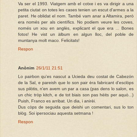
Va ser el 1993. Viatgem amb el cotxe i es va dirigir a una
petita ciutat on totes les cases tenien un escut d'armes a la
paret. He oblidat el nom. També vam anar a Altamira, però
era només per als científics. No podiem veure les coves,
només un xou en anglès, explicant el que era ... Bones
fotos! He vist un àlbum en algun lloc, del poble de
muntanya molt maco. Felicitats!
Respon
Anònim
26/1/11 21:51
Lo pairbon qu'es nascut a Ucieda deu costat de Cabezón
de la Sal, e pareish que lo son pair èra fabricant d'esclòps
sus pilòtis, n'en avem un par a casa (pas dens lo salon, es
un chic tròp kitch, e de tot biais son pas hèits per aquò...)
Puish, Franco es arribat. Un dia, i anirèi.
Dus còps de seguida que deishi un comentari, sus lo ton
blòg. Soi ipersociau aquesta setmana !
Respon