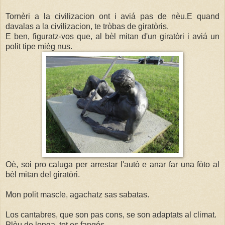
Tornèri a la civilizacion ont i aviá pas de nèu.E quand
davalas a la civilizacion, te tròbas de giratòris.
E ben, figuratz-vos que, al bèl mitan d'un giratòri i aviá un
polit tipe mièg nus.
Oè, soi pro caluga per arrestar l'autò e anar far una fòto al
bèl mitan del giratòri.
Mon polit mascle, agachatz sas sabatas.
Los cantabres, que son pas cons, se son adaptats al climat.
Plòu de longa, tot es fangós.