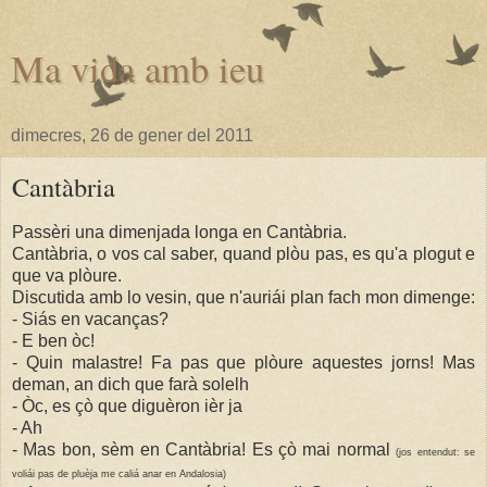
Ma vida amb ieu
dimecres, 26 de gener del 2011
Cantàbria
Passèri una dimenjada longa en Cantàbria.
Cantàbria, o vos cal saber, quand plòu pas, es qu'a plogut e
que va plòure.
Discutida amb lo vesin, que n'auriái plan fach mon dimenge:
- Siás en vacanças?
- E ben òc!
- Quin malastre! Fa pas que plòure aquestes jorns! Mas
deman, an dich que farà solelh
- Òc, es çò que diguèron ièr ja
- Ah
- Mas bon, sèm en Cantàbria! Es çò mai normal
(jos entendut: se
voliái pas de pluèja me caliá anar en Andalosia)