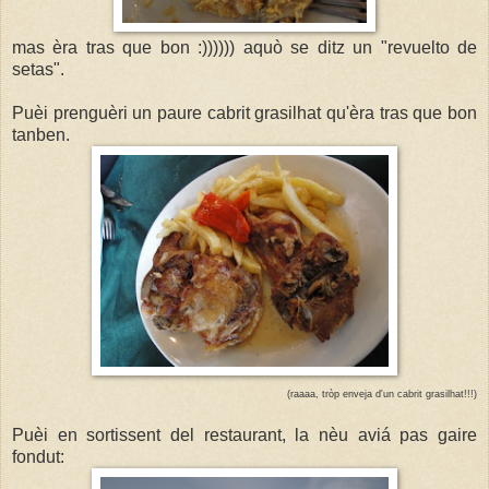
mas èra tras que bon :)))))) aquò se ditz un "revuelto de
setas".
Puèi prenguèri un paure cabrit grasilhat qu'èra tras que bon
tanben.
(raaaa, tròp enveja d'un cabrit grasilhat!!!)
Puèi en sortissent del restaurant, la nèu aviá pas gaire
fondut: