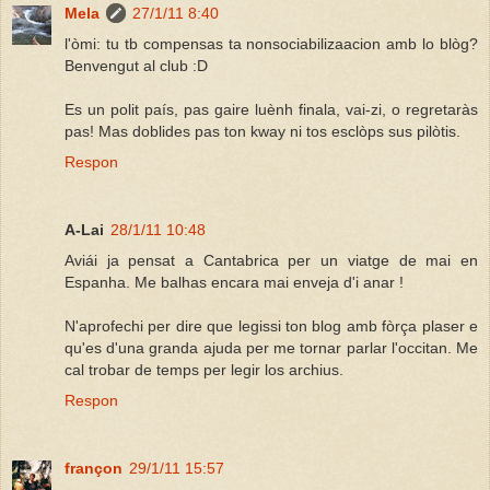
Mela
27/1/11 8:40
l'òmi: tu tb compensas ta nonsociabilizaacion amb lo blòg?
Benvengut al club :D
Es un polit país, pas gaire luènh finala, vai-zi, o regretaràs
pas! Mas doblides pas ton kway ni tos esclòps sus pilòtis.
Respon
A-Lai
28/1/11 10:48
Aviái ja pensat a Cantabrica per un viatge de mai en
Espanha. Me balhas encara mai enveja d'i anar !
N'aprofechi per dire que legissi ton blog amb fòrça plaser e
qu'es d'una granda ajuda per me tornar parlar l'occitan. Me
cal trobar de temps per legir los archius.
Respon
françon
29/1/11 15:57